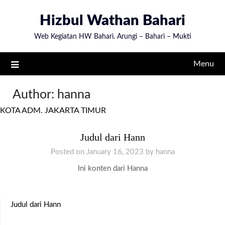
Skip
Hizbul Wathan Bahari
to
content
Web Kegiatan HW Bahari. Arungi – Bahari – Mukti
Menu
Author:
hanna
KOTA ADM. JAKARTA TIMUR
Judul dari Hann
Posted on
January 16, 2023
by
hanna
Ini konten dari Hanna
Judul dari Hann